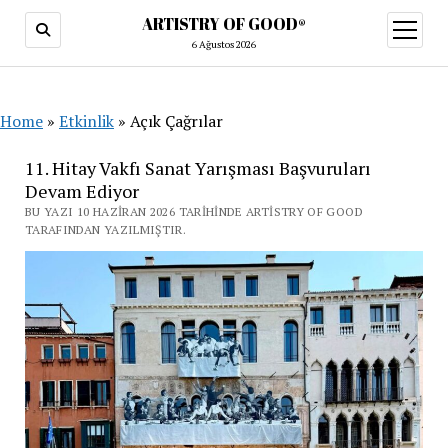
ARTISTRY OF GOOD®
menüy
aç
6 Ağustos 2026
Home
»
Etkinlik
»
Açık Çağrılar
11. Hitay Vakfı Sanat Yarışması Başvuruları
Devam Ediyor
BU YAZI 10 HAZIRAN 2026 TARIHINDE ARTISTRY OF GOOD
TARAFINDAN YAZILMIŞTIR.