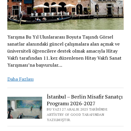
Yarışma Bu Yıl Uluslararası Boyuta Taşındı Görsel
sanatlar alanındaki güncel çalışmalara alan açmak ve
üniversiteli öğrencilere destek olmak amacıyla Hitay
Vakfı tarafından 11. kez düzenlenen Hitay Vakfı Sanat
Yarışması’na başvurular…
11.
Daha Fazlası
Hitay
Vakfı
İstanbul – Berlin Misafir Sanatçı
Sanat
Programı 2026-2027
Yarışması
BU YAZI 27 ARALIK 2025 TARIHINDE
Başvuruları
ARTISTRY OF GOOD TARAFINDAN
Devam
YAZILMIŞTIR.
Ediyor