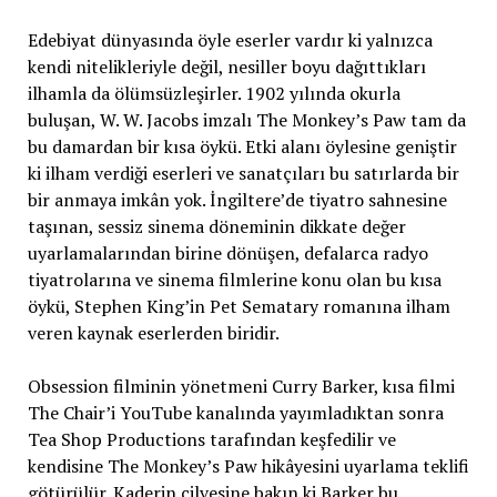
Edebiyat dünyasında öyle eserler vardır ki yalnızca
kendi nitelikleriyle değil, nesiller boyu dağıttıkları
ilhamla da ölümsüzleşirler. 1902 yılında okurla
buluşan, W. W. Jacobs imzalı The Monkey’s Paw tam da
bu damardan bir kısa öykü. Etki alanı öylesine geniştir
ki ilham verdiği eserleri ve sanatçıları bu satırlarda bir
bir anmaya imkân yok. İngiltere’de tiyatro sahnesine
taşınan, sessiz sinema döneminin dikkate değer
uyarlamalarından birine dönüşen, defalarca radyo
tiyatrolarına ve sinema filmlerine konu olan bu kısa
öykü, Stephen King’in Pet Sematary romanına ilham
veren kaynak eserlerden biridir.
Obsession filminin yönetmeni Curry Barker, kısa filmi
The Chair’i YouTube kanalında yayımladıktan sonra
Tea Shop Productions tarafından keşfedilir ve
kendisine The Monkey’s Paw hikâyesini uyarlama teklifi
götürülür. Kaderin cilvesine bakın ki Barker bu