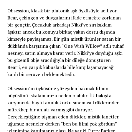
Obsession, klasik bir platonik aşk öyküsüyle açılıyor.
Bear, çekingen ve duygularını ifade etmekte zorlanan
bir gençtir. Çocukluk arkadaşı Nikki’ye sırılsıklam
âşıktır ancak bu konuyu birkaç yakın dostu dışında
kimseyle paylaşamaz. Bir gün mistik ürünler satan bir
dükkânda karşısına çıkan “One Wish Willow” adlı tuhaf
nesneyi satın almaya karar verir. Nikki’ye duyduğu aşkı
bu gizemli obje aracılığıyla bir dileğe dönüştüren
Bear’i, en çarpık kâbuslarda bile karşılaşamayacağı
kanlı bir serüven beklemektedir.
Obsession’ın öyküsüne yüzeyden bakmak filmin
büyüsünü ıskalamanıza neden olabilir. İlk bakışta
karşımızda hayli tanıdık korku sineması trüklerinden
mürekkep bir anlatı varmış gibi duruyor.
Gerçekleştiğine pişman eden dilekler, mistik lanetler,
uğursuz nesneler derken “ben bu filmi çok gördüm”
izlenimine kapılmanız olası. Ne var ki Curry Barker,