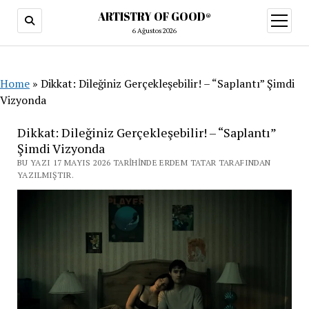
ARTISTRY OF GOOD®
menüy
aç
6 Ağustos 2026
Home
»
Dikkat: Dileğiniz Gerçekleşebilir! – “Saplantı” Şimdi
Vizyonda
Dikkat: Dileğiniz Gerçekleşebilir! – “Saplantı”
Şimdi Vizyonda
BU YAZI 17 MAYIS 2026 TARIHINDE ERDEM TATAR TARAFINDAN
YAZILMIŞTIR.