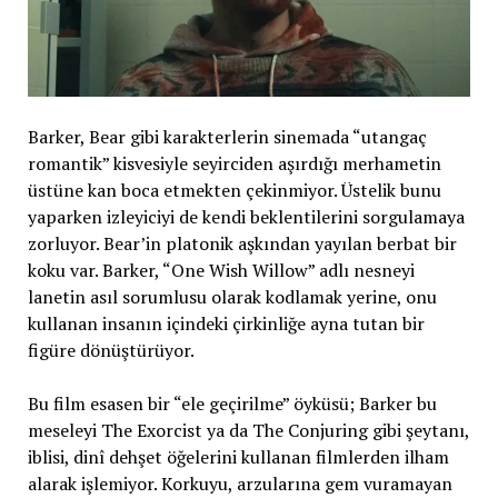
Barker, Bear gibi karakterlerin sinemada “utangaç
romantik” kisvesiyle seyirciden aşırdığı merhametin
üstüne kan boca etmekten çekinmiyor. Üstelik bunu
yaparken izleyiciyi de kendi beklentilerini sorgulamaya
zorluyor. Bear’in platonik aşkından yayılan berbat bir
koku var. Barker, “One Wish Willow” adlı nesneyi
lanetin asıl sorumlusu olarak kodlamak yerine, onu
kullanan insanın içindeki çirkinliğe ayna tutan bir
figüre dönüştürüyor.
Bu film esasen bir “ele geçirilme” öyküsü; Barker bu
meseleyi The Exorcist ya da The Conjuring gibi şeytanı,
iblisi, dinî dehşet öğelerini kullanan filmlerden ilham
alarak işlemiyor. Korkuyu, arzularına gem vuramayan