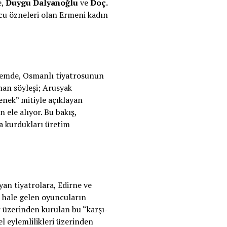
e,
Duygu Dalyanoğlu
ve
Doç.
cu özneleri olan Ermeni kadın
nemde, Osmanlı tiyatrosunun
an söyleşi; Arusyak
enek” mitiyle açıklayan
ele alıyor. Bu bakış,
a kurdukları üretim
an tiyatrolara, Edirne ve
z hale gelen oyuncuların
ar üzerinden kurulan bu “karşı-
l eylemlilikleri üzerinden