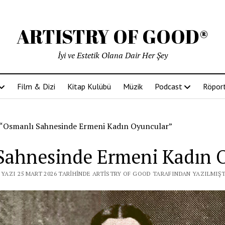
ARTISTRY OF GOOD®
İyi ve Estetik Olana Dair Her Şey
Film & Dizi
Kitap Kulübü
Müzik
Podcast
Röport
“Osmanlı Sahnesinde Ermeni Kadın Oyuncular”
Sahnesinde Ermeni Kadın 
 YAZI 25 MART 2026 TARIHINDE ARTISTRY OF GOOD TARAFINDAN YAZILMIŞT