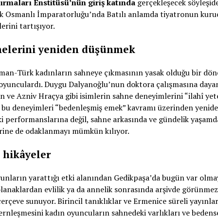
tırmaları Enstitüsü’nün giriş katında
gerçekleşecek söyleşid
ek Osmanlı İmparatorluğu’nda Batılı anlamda tiyatronun kuru
rini tartışıyor.
nelerini yeniden düşünmek
an-Türk kadınların sahneye çıkmasının yasak olduğu bir dö
oyunculardı. Duygu Dalyanoğlu’nun doktora çalışmasına dayan
ve Azniv Hraçya gibi isimlerin sahne deneyimlerini “ilahî yet
 bu deneyimleri “bedenleşmiş emek” kavramı üzerinden yeniden 
i performanslarına değil, sahne arkasında ve gündelik yaşamd
lerine de odaklanmayı mümkün kılıyor.
 hikâyeler
unların yarattığı etki alanından Gedikpaşa’da bugün var olmay
i olanaklardan evlilik ya da annelik sonrasında arşivde görünme
çerçeve sunuyor. Birincil tanıklıklar ve Ermenice süreli yayınl
rnleşmesini kadın oyuncuların sahnedeki varlıkları ve bedense