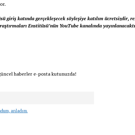
or.
sü giriş katında gerçekleşecek söyleşiye katılım ücretsizdir,
Araştırmaları Enstitüsü’nün YouTube kanalında yayınlanacaktı
güncel haberler e-posta kutunuzda!
udum, anladım.