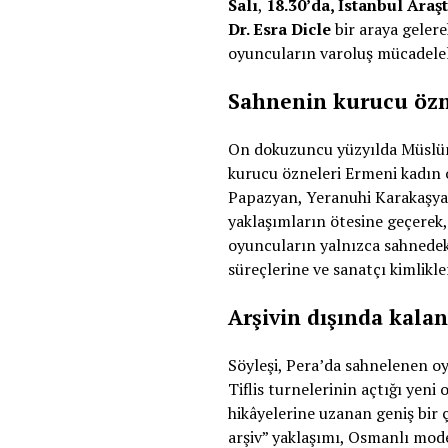
Salı
,
18.30’da, İstanbul Araş
Dr. Esra Dicle
bir araya geler
oyuncuların varoluş mücadelele
Sahnenin kurucu öz
On dokuzuncu yüzyılda Müslüm
kurucu özneleri Ermeni kadın 
Papazyan, Yeranuhi Karakaşyan 
yaklaşımların ötesine geçerek,
oyuncuların yalnızca sahnedek
süreçlerine ve sanatçı kimlik
Arşivin dışında kalan
Söyleşi, Pera’da sahnelenen oy
Tiflis turnelerinin açtığı yen
hikâyelerine uzanan geniş bir 
arşiv” yaklaşımı, Osmanlı mode