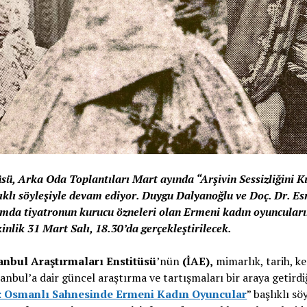
üsü, Arka Oda Toplantıları Mart ayında “Arşivin Sessizliğini
klı söyleşiyle devam ediyor. Duygu Dalyanoğlu ve Doç. Dr. Es
mda tiyatronun kurucu özneleri olan Ermeni kadın oyuncuları
inlik 31 Mart Salı, 18.30’da gerçekleştirilecek.
tanbul Araştırmaları Enstitüsü
’nün
(İAE),
mimarlık, tarih, ke
tanbul’a dair güncel araştırma ve tartışmaları bir araya getirdi
ak: Osmanlı Sahnesinde Ermeni Kadın Oyuncular
” başlıklı s