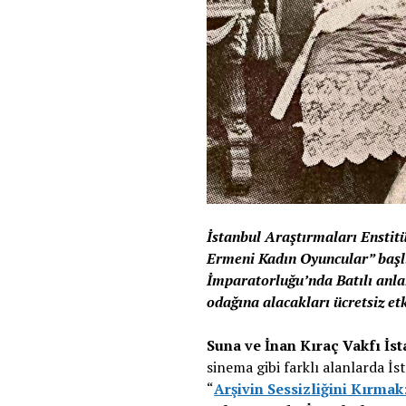
İstanbul Araştırmaları Enstit
Ermeni Kadın Oyuncular” başlı
İmparatorluğu’nda Batılı anla
odağına alacakları ücretsiz etk
Suna ve İnan Kıraç Vakfı İs
sinema gibi farklı alanlarda İs
“
Arşivin Sessizliğini Kırm