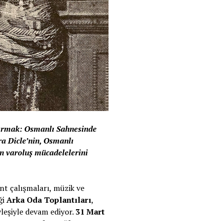
 Kırmak: Osmanlı Sahnesinde
ra Dicle’nin, Osmanlı
n varoluş mücadelelerini
nt çalışmaları, müzik ve
ği
Arka Oda Toplantıları
,
öyleşiyle devam ediyor.
31 Mart