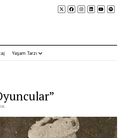
aj
Yaşam Tarzı
Oyuncular”
IR.